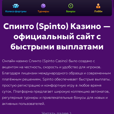
Колесо фортуны
Турниры
Бонусы
Лобби
Спинто (Spinto) Казино —
официальный сайт с
быстрыми выплатами
Онлайн-казино Спинто (Spinto Casino) было создано с
акцентом на честность, скорость и удобство для игроков.
Благодаря лицензии международного образца и современным
платёжным решениям, Spinto обеспечивает быстрые выплаты,
простую регистрацию и комфортную игру в любое время
суток. Платформа предлагает широкую коллекцию автоматов,
регулярные турниры и привлекательные бонусы для новых и
активных пользователей.
Читать далее