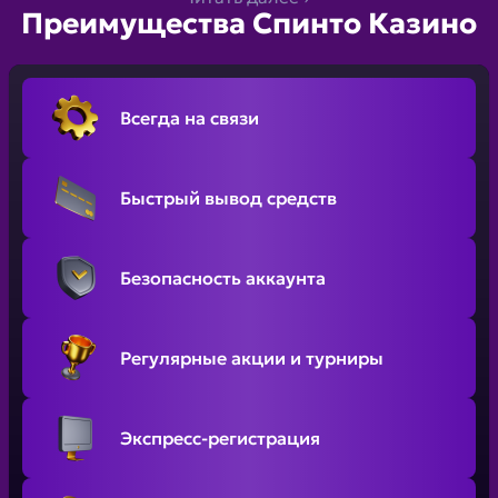
Преимущества Спинто Казино
Всегда на связи
Быстрый вывод средств
Безопасность аккаунта
Регулярные акции и турниры
Экспресс-регистрация