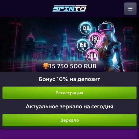
15 750 500 RUB
Бонус 10% на депозит
Регистрация
Актуальное зеркало на сегодня
Зеркало