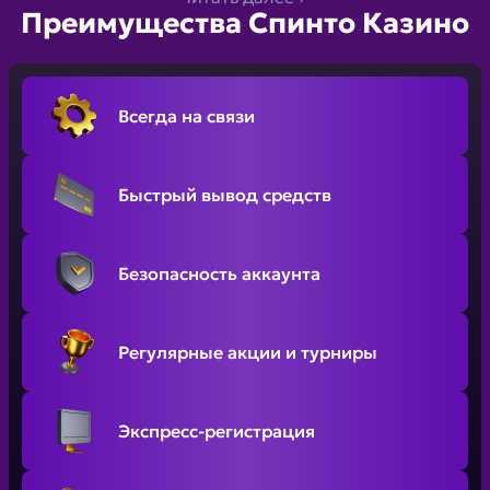
Преимущества Спинто Казино
Всегда на связи
Быстрый вывод средств
Безопасность аккаунта
Регулярные акции и турниры
Экспресс-регистрация