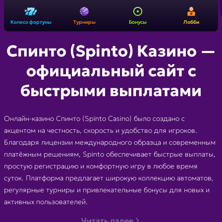
Колесо фортуны
Турниры
Бонусы
Лобби
Спинто (Spinto) Казино —
официальный сайт с
быстрыми выплатами
Онлайн-казино Спинто (Spinto Casino) было создано с
акцентом на честность, скорость и удобство для игроков.
Благодаря лицензии международного образца и современным
платёжным решениям, Spinto обеспечивает быстрые выплаты,
простую регистрацию и комфортную игру в любое время
суток. Платформа предлагает широкую коллекцию автоматов,
регулярные турниры и привлекательные бонусы для новых и
активных пользователей.
Читать далее