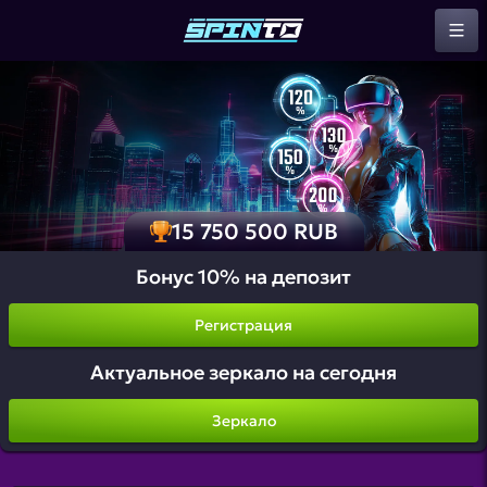
15 750 500 RUB
Бонус 10% на депозит
Регистрация
Актуальное зеркало на сегодня
Зеркало