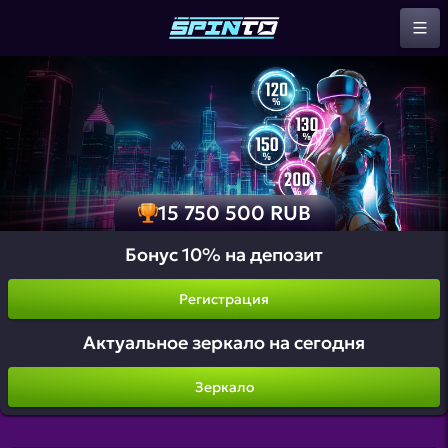
15 750 500 RUB
Бонус 10% на депозит
Регистрация
Актуальное зеркало на сегодня
Зеркало