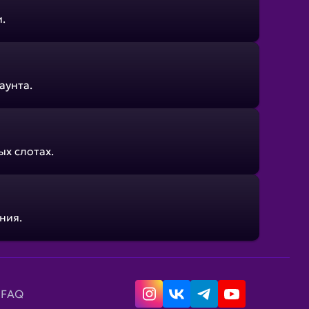
.
аунта.
х слотах.
ния.
FAQ