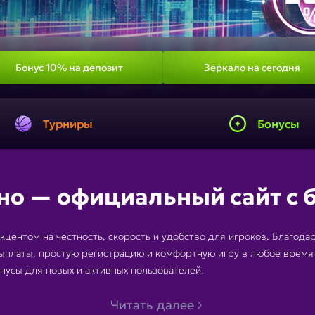
Бонус 10% на депозит
Зеркало на сегодня
Турниры
Бонусы
зино — официальный сайт с
 акцентом на честность, скорость и удобство для игроков. Благ
ыплаты, простую регистрацию и комфортную игру в любое время
нусы для новых и активных пользователей.
Читать далее