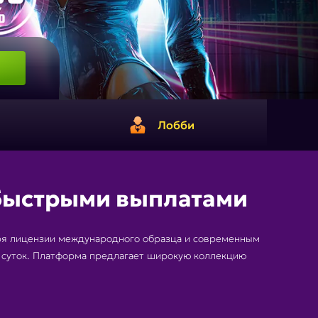
Лобби
 быстрыми выплатами
одаря лицензии международного образца и современным
 суток. Платформа предлагает широкую коллекцию