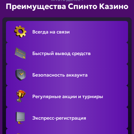
Преимущества Спинто Казино
Всегда на связи
Быстрый вывод средств
Безопасность аккаунта
Регулярные акции и турниры
Экспресс-регистрация