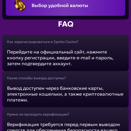
Выбор удобной валюты
FAQ
Как зарегистрироваться в Spinto Casino?
Перейдите на официальный сайт, нажмите
кнопку регистрации, введите e-mail и пароль,
затем подтвердите аккаунт.
Какие способы вывода доступны?
Вывод доступен через банковские карты,
электронные кошельки, а также криптовалютные
платежи.
Нужно ли проходить верификацию?
Верификация требуется перед первым выводом
средств для обеспечения безопасности вашего