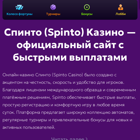
Колесо фортуны
Турниры
Бонусы
Лобби
Спинто (Spinto) Казино —
официальный сайт с
быстрыми выплатами
Онлайн-казино Спинто (Spinto Casino) было создано с
акцентом на честность, скорость и удобство для игроков.
Благодаря лицензии международного образца и современным
платёжным решениям, Spinto обеспечивает быстрые выплаты,
простую регистрацию и комфортную игру в любое время
суток. Платформа предлагает широкую коллекцию автоматов,
регулярные турниры и привлекательные бонусы для новых и
активных пользователей.
Читать далее