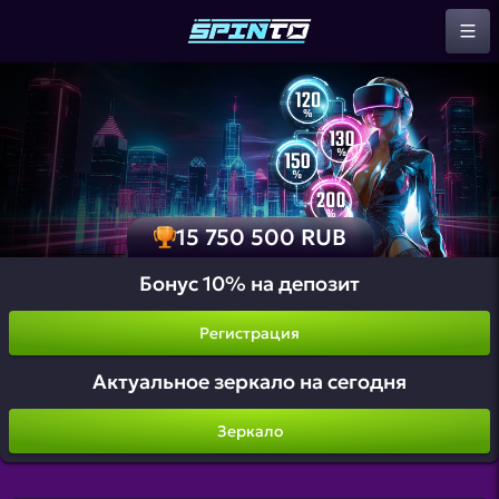
15 750 500 RUB
Бонус 10% на депозит
Регистрация
Актуальное зеркало на сегодня
Зеркало