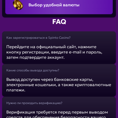
Выбор удобной валюты
FAQ
Как зарегистрироваться в Spinto Casino?
Перейдите на официальный сайт, нажмите
кнопку регистрации, введите e-mail и пароль,
затем подтвердите аккаунт.
Какие способы вывода доступны?
Вывод доступен через банковские карты,
электронные кошельки, а также криптовалютные
платежи.
Нужно ли проходить верификацию?
Верификация требуется перед первым выводом
средств для обеспечения безопасности вашего