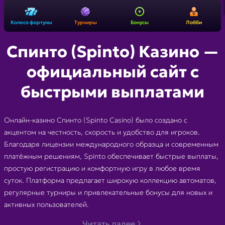
Колесо фортуны
Турниры
Бонусы
Лобби
Спинто (Spinto) Казино —
официальный сайт с
быстрыми выплатами
Онлайн-казино Спинто (Spinto Casino) было создано с
акцентом на честность, скорость и удобство для игроков.
Благодаря лицензии международного образца и современным
платёжным решениям, Spinto обеспечивает быстрые выплаты,
простую регистрацию и комфортную игру в любое время
суток. Платформа предлагает широкую коллекцию автоматов,
регулярные турниры и привлекательные бонусы для новых и
активных пользователей.
Читать далее