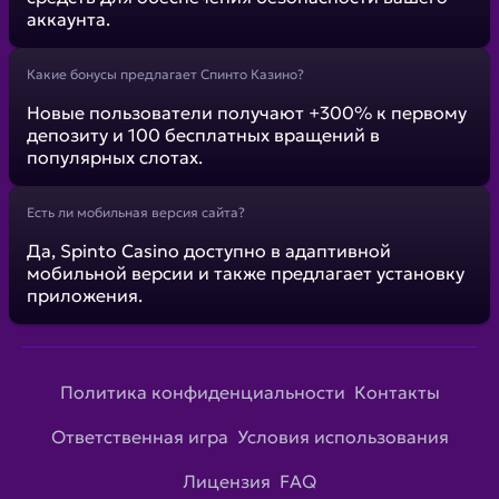
аккаунта.
Какие бонусы предлагает Спинто Казино?
Новые пользователи получают +300% к первому
депозиту и 100 бесплатных вращений в
популярных слотах.
Есть ли мобильная версия сайта?
Да, Spinto Casino доступно в адаптивной
мобильной версии и также предлагает установку
приложения.
Политика конфиденциальности
Контакты
Ответственная игра
Условия использования
Лицензия
FAQ