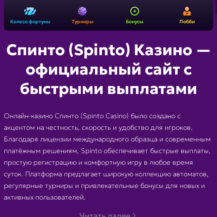
Колесо фортуны
Турниры
Бонусы
Лобби
Спинто (Spinto) Казино —
официальный сайт с
быстрыми выплатами
Онлайн-казино Спинто (Spinto Casino) было создано с
акцентом на честность, скорость и удобство для игроков.
Благодаря лицензии международного образца и современным
платёжным решениям, Spinto обеспечивает быстрые выплаты,
простую регистрацию и комфортную игру в любое время
суток. Платформа предлагает широкую коллекцию автоматов,
регулярные турниры и привлекательные бонусы для новых и
активных пользователей.
Читать далее