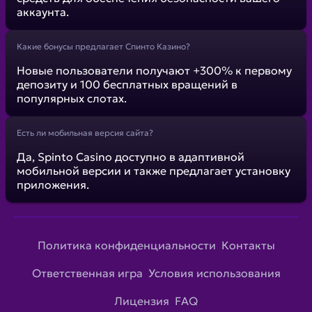
аккаунта.
Какие бонусы предлагает Спинто Казино?
Новые пользователи получают +300% к первому
депозиту и 100 бесплатных вращений в
популярных слотах.
Есть ли мобильная версия сайта?
Да, Spinto Casino доступно в адаптивной
мобильной версии и также предлагает установку
приложения.
Политика конфиденциальности
Контакты
Ответственная игра
Условия использования
Лицензия
FAQ