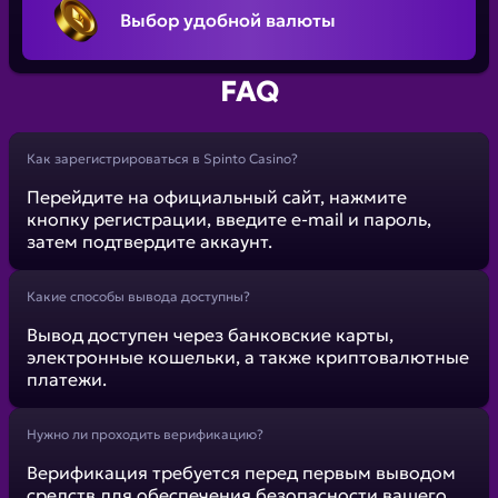
Выбор удобной валюты
FAQ
Как зарегистрироваться в Spinto Casino?
Перейдите на официальный сайт, нажмите
кнопку регистрации, введите e-mail и пароль,
затем подтвердите аккаунт.
Какие способы вывода доступны?
Вывод доступен через банковские карты,
электронные кошельки, а также криптовалютные
платежи.
Нужно ли проходить верификацию?
Верификация требуется перед первым выводом
средств для обеспечения безопасности вашего